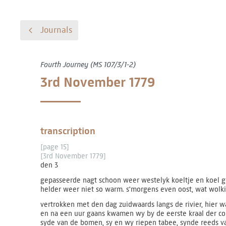
Journals
Fourth Journey (MS 107/3/1-2)
3rd November 1779
transcription
[page 15]
[3rd November 1779]
den 3
gepasseerde nagt schoon weer westelyk koeltje en koel
helder weer niet so warm. s'morgens even oost, wat wolk
vertrokken met den dag zuidwaards langs de rivier, hier w
en na een uur gaans kwamen wy by de eerste kraal der co
syde van de bomen, sy en wy riepen tabee, synde reeds v