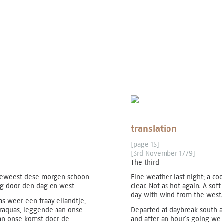
translation
[page 15]
[3rd November 1779]
The third
 geweest dese morgen schoon
Fine weather last night; a co
ig door den dag en west
clear. Not as hot again. A so
day with wind from the west
as weer een fraay eilandtje,
raquas, leggende aan onse
Departed at daybreak south a
an onse komst door de
and after an hour’s going we 