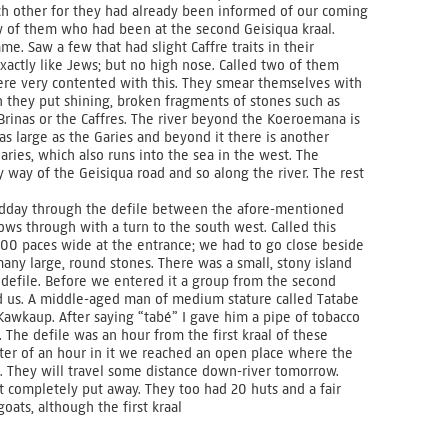
ach other for they had already been informed of our coming
 of them who had been at the second Geisiqua kraal.
me. Saw a few that had slight Caffre traits in their
actly like Jews; but no high nose. Called two of them
re very contented with this. They smear themselves with
h they put shining, broken fragments of stones such as
Brinas or the Caffres. The river beyond the Koeroemana is
 as large as the Garies and beyond it there is another
Garies, which also runs into the sea in the west. The
 way of the Geisiqua road and so along the river. The rest
dday through the defile between the afore-mentioned
ws through with a turn to the south west. Called this
600 paces wide at the entrance; we had to go close beside
any large, round stones. There was a small, stony island
 defile. Before we entered it a group from the second
d us. A middle-aged man of medium stature called Tatabe
wkaup. After saying “tabé” I gave him a pipe of tobacco
 The defile was an hour from the first kraal of these
rter of an hour in it we reached an open place where the
 They will travel some distance down-river tomorrow.
t completely put away. They too had 20 huts and a fair
oats, although the first kraal