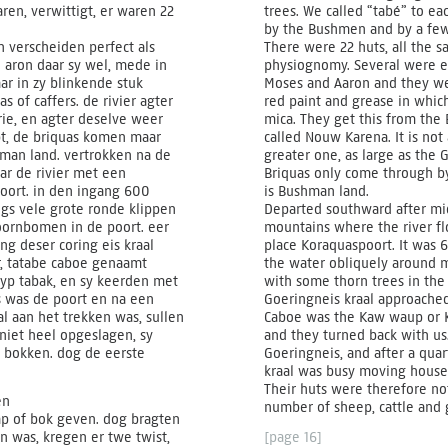
en, verwittigt, er waren 22
trees. We called “tabé” to e
by the Bushmen and by a few
 verscheiden perfect als
There were 22 huts, all the sa
 aron daar sy wel, mede in
physiognomy. Several were ex
ar in zy blinkende stuk
Moses and Aaron and they we
s of caffers. de rivier agter
red paint and grease in whic
rie, en agter deselve weer
mica. They get this from the 
opt, de briquas komen maar
called Nouw Karena. It is not
jeman land. vertrokken na de
greater one, as large as the 
ar de rivier met een
Briquas only come through by
poort. in den ingang 600
is Bushman land.
ngs vele grote ronde klippen
Departed southward after mi
oornbomen in de poort. eer
mountains where the river flo
g deser coring eis kraal
place Koraquaspoort. It was 
, tatabe caboe genaamt
the water obliquely around m
yp tabak, en sy keerden met
with some thorn trees in the
s was de poort en na een
Goeringneis kraal approache
l aan het trekken was, sullen
Caboe was the Kaw waup or Ka
niet heel opgeslagen, sy
and they turned back with us.
 bokken. dog de eerste
Goeringneis, and after a qua
kraal was busy moving house.
Their huts were therefore no
en
number of sheep, cattle and g
ap of bok geven. dog bragten
n was, kregen er twe twist,
[page 16]