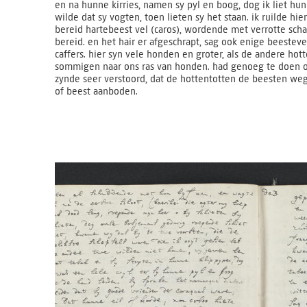
en na hunne kirries, namen sy pyl en boog, dog ik liet hu
wilde dat sy vogten, toen lieten sy het staan. ik ruilde hi
bereid hartebeest vel (caros), wordende met verrotte sc
bereid. en het hair er afgeschrapt, sag ook enige beesteve
caffers. hier syn vele honden en groter, als de andere h
sommigen naar ons ras van honden. had genoeg te doen o
zynde seer verstoord, dat de hottentotten de beesten we
of beest aanboden.