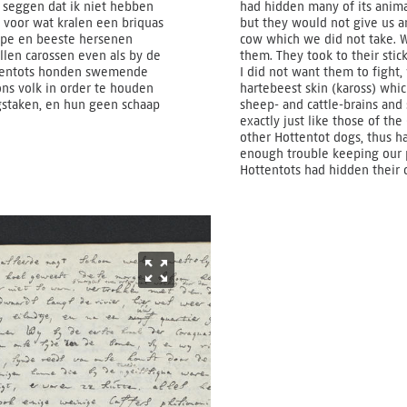
n seggen dat ik niet hebben
had hidden many of its animal
er voor wat kralen een briquas
but they would not give us a
hape en beeste hersenen
cow which we did not take. Wh
llen carossen even als by de
them. They took to their stic
ottentots honden swemende
I did not want them to fight,
ns volk in order te houden
hartebeest skin (kaross) whi
gstaken, en hun geen schaap
sheep- and cattle-brains and 
exactly just like those of th
other Hottentot dogs, thus h
enough trouble keeping our 
Hottentots had hidden their 