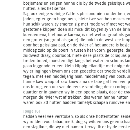
bosjemans en enigen hunne die by de twede geissiqua war
hutten. alles het selfde.
Sag ook enige weinige Caffers phisionomien onder hen, en
joden, egter geen hoge neus, hiete twe van hen moses en
hun schik waren. sy smeren sig met roode verf met vet wa
gestotene klippen doen als mica. dit krygen sy van de brina
koeroemena, hiet nouw karena, is niet wel so groot als ga
een groter (so groot als garie) die ook in de west zee lo
door het geissiqua pad, en de rivier af, het andere is bos
middag zuid op de poort in tussen het voorn: gebergte, da
zuidwest draay, doorloopt. hiete dese plaats de coraquas 
treden breed, moesten digt langs het water en schuins la
gaan leggende er een klein klippig eilandtje met enige d
wy er ingingen kwam ons een gedeelte der twede verdelin
tegen, met een middeljarig man, middelmatig van postuur
hunne kaw waup of kaw kauwp. na de tabe gaf hem een p
ons te rug, een uur van de eerste verdeling deser coringa
quartier er in quamen wy in een opene plaats, daar de craa
morgen de rivier wat af trekken. dus waren hunne hutten 
waren ook 20 hutten hadden tamelyk schapen rundvee en
[page 16]
hadden veel vee verstoken, so als onse hottentotten seid
wy ruilden voor tabac, melk, dog sy wilden ons geen scha
een slagtkoe, die wy niet namen. terwyl ik er by de eerste