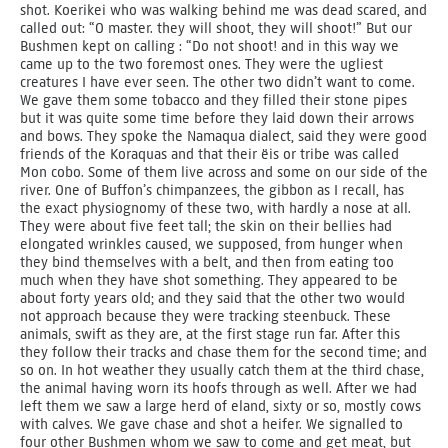
shot. Koerikei who was walking behind me was dead scared, and
called out: “O master. they will shoot, they will shoot!” But our
Bushmen kept on calling : “Do not shoot! and in this way we
came up to the two foremost ones. They were the ugliest
creatures I have ever seen. The other two didn’t want to come.
We gave them some tobacco and they filled their stone pipes
but it was quite some time before they laid down their arrows
and bows. They spoke the Namaqua dialect, said they were good
friends of the Koraquas and that their ëis or tribe was called
Mon cobo. Some of them live across and some on our side of the
river. One of Buffon’s chimpanzees, the gibbon as I recall, has
the exact physiognomy of these two, with hardly a nose at all.
They were about five feet tall; the skin on their bellies had
elongated wrinkles caused, we supposed, from hunger when
they bind themselves with a belt, and then from eating too
much when they have shot something. They appeared to be
about forty years old; and they said that the other two would
not approach because they were tracking steenbuck. These
animals, swift as they are, at the first stage run far. After this
they follow their tracks and chase them for the second time; and
so on. In hot weather they usually catch them at the third chase,
the animal having worn its hoofs through as well. After we had
left them we saw a large herd of eland, sixty or so, mostly cows
with calves. We gave chase and shot a heifer. We signalled to
four other Bushmen whom we saw to come and get meat, but