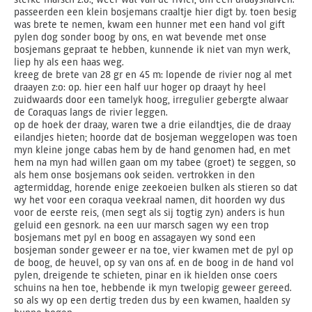
passeerden een klein bosjemans craaltje hier digt by. toen besig
was brete te nemen, kwam een hunner met een hand vol gift
pylen dog sonder boog by ons, en wat bevende met onse
bosjemans gepraat te hebben, kunnende ik niet van myn werk,
liep hy als een haas weg.
kreeg de brete van 28 gr en 45 m: lopende de rivier nog al met
draayen z:o: op. hier een half uur hoger op draayt hy heel
zuidwaards door een tamelyk hoog, irregulier gebergte alwaar
de Coraquas langs de rivier leggen.
op de hoek der draay, waren twe a drie eilandtjes, die de draay
eilandjes hieten; hoorde dat de bosjeman weggelopen was toen
myn kleine jonge cabas hem by de hand genomen had, en met
hem na myn had willen gaan om my tabee (groet) te seggen, so
als hem onse bosjemans ook seiden. vertrokken in den
agtermiddag, horende enige zeekoeien bulken als stieren so dat
wy het voor een coraqua veekraal namen, dit hoorden wy dus
voor de eerste reis, (men segt als sij togtig zyn) anders is hun
geluid een gesnork. na een uur marsch sagen wy een trop
bosjemans met pyl en boog en assagayen wy sond een
bosjeman sonder geweer er na toe, vier kwamen met de pyl op
de boog, de heuvel, op sy van ons af. en de boog in de hand vol
pylen, dreigende te schieten, pinar en ik hielden onse coers
schuins na hen toe, hebbende ik myn twelopig geweer gereed.
so als wy op een dertig treden dus by een kwamen, haalden sy