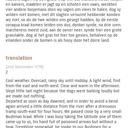
en kalvers, maakten er jagt op en schoten een vaars, wenkten
vier andere bosjemans dien wy sagen om vlees te halen, dog sy
wilden niet komen, met dit slagten versuimt hebbende konden
wy niet, so als de twe wilden ons gesegt hadden, by de eerste
coraqua kraal komen leiden ons dus, donker synde, na drie uren
marcherens meest zuid, aan de oever neer. synde hier een grote
grasvlakte. dog al het gras tot hier toe gesien, behalven op de
eilanden onder de bomen is als hooy door het dorre land.
translation
[2nd November 1779]
2
Cool weather. Overcast, rainy sky until midday. A light wind, first
from the east and north-west. Clear and warm in the afternoon.
Slept little last night because the dogs were barking loudly but
we made out nothing.
Departed as soon as day dawned, and in order to avoid a bend
again arrived a little distance from the river after a strenuous
tramp south-east for four hours. We passed close by a very small
Bushman kraal. While I was busy taking the latitude one of them
came up to us, his hand full of poisoned arrows but without a
bow. Trembling somewhat, he spoke to our Bushmen for a