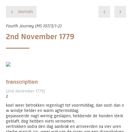
Journals
Fourth Journey (MS 107/3/1-2)
2nd November 1779
transcription
[2nd November 1779]
2
koel weer betrokken regenlugt tot voormiddag, dan oost: dan n
w windje helder en warm agtermiddag.
gepasseerde nagt weinig geslapen, hebbende de honden sterk
geblaft. dog hebben niets vernomen;
vertrokken sodra den dag aanbrak en arriveerden na vier uren
sterke marsch z:o:, weer wat van de rivier, om een draayshalven.