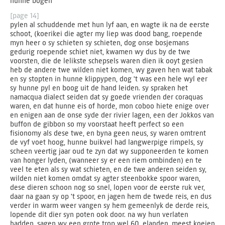
hunne bogen
[page 14]
pylen al schuddende met hun lyf aan, en wagte ik na de eerste
schoot, (koerikei die agter my liep was dood bang, roepende
myn heer o sy schieten sy schieten, dog onse bosjemans
gedurig roepende schiet niet, kwamen wy dus by de twe
voorsten, die de lelikste schepsels waren dien ik ooyt gesien
heb de andere twe wilden niet komen, wy gaven hen wat tabak
en sy stopten in hunne klippypen, dog 't was een hele wyl eer
sy hunne pyl en boog uit de hand leiden. sy spraken het
namacqua dialect seiden dat sy goede vrienden der coraquas
waren, en dat hunne eis of horde, mon coboo hiete enige over
en enigen aan de onse syde der rivier lagen, een der Jokkos van
buffon de gibbon so my voorstaat heeft perfect so een
fisionomy als dese twe, en byna geen neus, sy waren omtrent
de vyf voet hoog, hunne buikvel had langwerpige rimpels, sy
scheen veertig jaar oud te zyn dat wy supponeerden te komen
van honger lyden, (wanneer sy er een riem ombinden) en te
veel te eten als sy wat schieten, en de twe anderen seiden sy,
wilden niet komen omdat sy agter steenbokke spoor waren,
dese dieren schoon nog so snel, lopen voor de eerste ruk ver,
daar na gaan sy op 't spoor, en jagen hem de twede reis, en dus
verder in warm weer vangen sy hem gemeenlyk de derde reis,
lopende dit dier syn poten ook door. na wy hun verlaten
hadden, sagen wy een grote trop wel 60, elanden, meest koejen