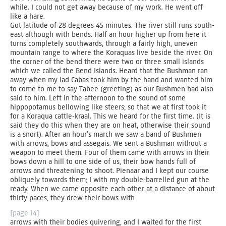
while. I could not get away because of my work. He went off
like a hare.
Got latitude of 28 degrees 45 minutes. The river still runs south-
east although with bends. Half an hour higher up from here it
turns completely southwards, through a fairly high, uneven
mountain range to where the Koraquas live beside the river. On
the corner of the bend there were two or three small islands
which we called the Bend Islands. Heard that the Bushman ran
away when my lad Cabas took him by the hand and wanted him
to come to me to say Tabee (greeting) as our Bushmen had also
said to him. Left in the afternoon to the sound of some
hippopotamus bellowing like steers; so that we at first took it
for a Koraqua cattle-kraal. This we heard for the first time. (It is
said they do this when they are on heat, otherwise their sound
is a snort). After an hour’s march we saw a band of Bushmen
with arrows, bows and assegais. We sent a Bushman without a
weapon to meet them. Four of them came with arrows in their
bows down a hill to one side of us, their bow hands full of
arrows and threatening to shoot. Pienaar and I kept our course
obliquely towards them; I with my double-barrelled gun at the
ready. When we came opposite each other at a distance of about
thirty paces, they drew their bows with
[page 14]
arrows with their bodies quivering, and I waited for the first