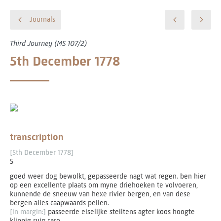
Journals
Third Journey (MS 107/2)
5th December 1778
transcription
[5th December 1778]
5
goed weer dog bewolkt, gepasseerde nagt wat regen. ben hier
op een excellente plaats om myne driehoeken te volvoeren,
kunnende de sneeuw van hexe rivier bergen, en van dese
bergen alles caapwaards peilen.
[in margin:]
passeerde eiselijke steiltens agter koos hoogte
klippig ruig caro.