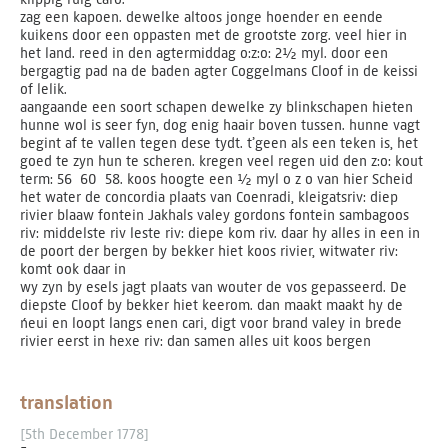
zag een kapoen. dewelke altoos jonge hoender en eende
kuikens door een oppasten met de grootste zorg. veel hier in
het land. reed in den agtermiddag o:z:o: 2½ myl. door een
bergagtig pad na de baden agter Coggelmans Cloof in de keissi
of lelik.
aangaande een soort schapen dewelke zy blinkschapen hieten
hunne wol is seer fyn, dog enig haair boven tussen. hunne vagt
begint af te vallen tegen dese tydt. t’geen als een teken is, het
goed te zyn hun te scheren. kregen veel regen uid den z:o: kout
term: 56 ­ 60 ­ 58. koos hoogte een ½ myl o z o van hier Scheid
het water de concordia plaats van Coenradi, kleigatsriv: diep
rivier blaaw fontein Jakhals valey gordons fontein sambagoos
riv: middelste riv leste riv: diepe kom riv. daar hy alles in een in
de poort der bergen by bekker hiet koos rivier, witwater riv:
komt ook daar in
wy zyn by esels jagt plaats van wouter de vos gepasseerd. De
diepste Cloof by bekker hiet keerom. dan maakt maakt hy de
ńeui en loopt langs enen cari, digt voor brand valey in brede
rivier eerst in hexe riv: dan samen alles uit koos bergen
translation
[5th December 1778]