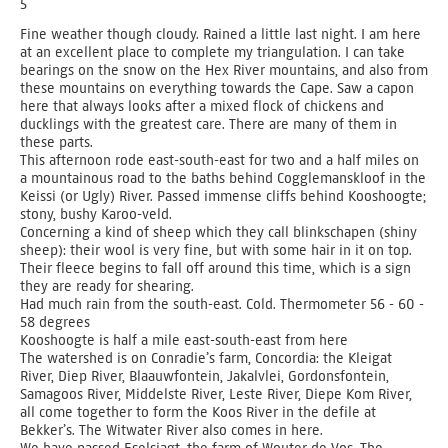
5
Fine weather though cloudy. Rained a little last night. I am here
at an excellent place to complete my triangulation. I can take
bearings on the snow on the Hex River mountains, and also from
these mountains on everything towards the Cape. Saw a capon
here that always looks after a mixed flock of chickens and
ducklings with the greatest care. There are many of them in
these parts.
This afternoon rode east-south-east for two and a half miles on
a mountainous road to the baths behind Cogglemanskloof in the
Keissi (or Ugly) River. Passed immense cliffs behind Kooshoogte;
stony, bushy Karoo-veld.
Concerning a kind of sheep which they call blinkschapen (shiny
sheep): their wool is very fine, but with some hair in it on top.
Their fleece begins to fall off around this time, which is a sign
they are ready for shearing.
Had much rain from the south-east. Cold. Thermometer 56 - 60 -
58 degrees
Kooshoogte is half a mile east-south-east from here
The watershed is on Conradie’s farm, Concordia: the Kleigat
River, Diep River, Blaauwfontein, Jakalvlei, Gordonsfontein,
Samagoos River, Middelste River, Leste River, Diepe Kom River,
all come together to form the Koos River in the defile at
Bekker’s. The Witwater River also comes in here.