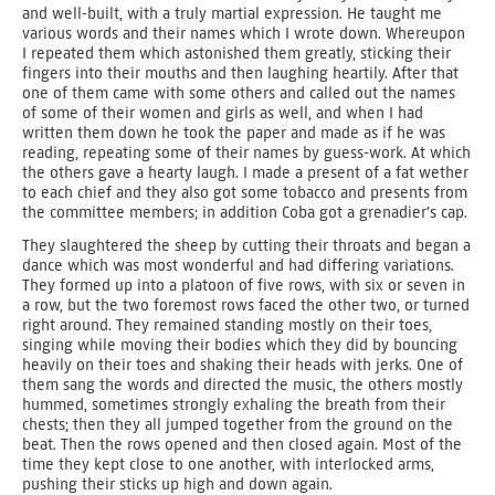
and well-built, with a truly martial expression. He taught me
various words and their names which I wrote down. Whereupon
I repeated them which astonished them greatly, sticking their
fingers into their mouths and then laughing heartily. After that
one of them came with some others and called out the names
of some of their women and girls as well, and when I had
written them down he took the paper and made as if he was
reading, repeating some of their names by guess-work. At which
the others gave a hearty laugh. I made a present of a fat wether
to each chief and they also got some tobacco and presents from
the committee members; in addition Coba got a grenadier's cap.
They slaughtered the sheep by cutting their throats and began a
dance which was most wonderful and had differing variations.
They formed up into a platoon of five rows, with six or seven in
a row, but the two foremost rows faced the other two, or turned
right around. They remained standing mostly on their toes,
singing while moving their bodies which they did by bouncing
heavily on their toes and shaking their heads with jerks. One of
them sang the words and directed the music, the others mostly
hummed, sometimes strongly exhaling the breath from their
chests; then they all jumped together from the ground on the
beat. Then the rows opened and then closed again. Most of the
time they kept close to one another, with interlocked arms,
pushing their sticks up high and down again.