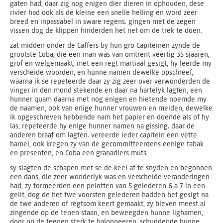
gaten had, daar zig nog enigen dier dieren in ophouden, dese
rivier had ook als de kleine een snelle helling en word zeer
breed en inpassabel in sware regens. gingen met de zegen
vissen dog de klippen hinderden het net om de trek te doen.
zat midden onder de Caffers by hun gro Capiteinen zynde de
grootste Coba, die een man was van omtrent veertig 35 sjaaren,
grof en welgemaakt, met een regt martiaal gesigt, hy leerde my
verscheide woorden, en hunne namen dewelke opschreef,
waarna ik se repeteerde daar zy zig zeer over verwonderden de
vinger in den mond stekende en daar na hartelyk lagten, een
hunner quam daarna met nog enigen en hietende noemde my
de naamen, ook van enige hunner vrouwen en meiden, dewelke
ik opgeschreven hebbende nam het papier en doende als of hy
las, repeteerde hy enige hunner namen na gissing. daar de
anderen braaf om lagten. vereerde ieder capitein een vette
hamel, ook kregen zy van de gecommitteerdens eenige tabak
en presenten, en Coba een granadiers muts.
sy slagten de schapen met se de keel af te snyden en begonnen
een dans, die zeer wonderlyk was en verscheide veranderingen
had, zy formeerden een pelotten van 5 gelederen 6 a 7 in een
gelit, dog de het twe voorsten gelederen hadden het gesigt na
de twe anderen of regtsom keert gemaakt, zy bleven meest al
zingende op de tenen staan, en beweegden hunne lighamen,
door op de teenen sterk te balonneeren, schuddende hunne