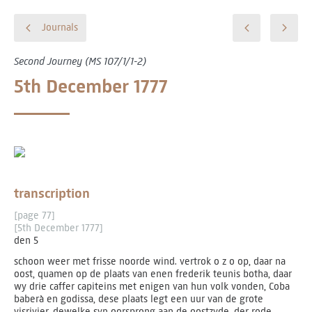
Journals
Second Journey (MS 107/1/1-2)
5th December 1777
transcription
[page 77]
[5th December 1777]
den 5
schoon weer met frisse noorde wind. vertrok o z o op, daar na
oost, quamen op de plaats van enen frederik teunis botha, daar
wy drie caffer capiteins met enigen van hun volk vonden, Coba
baberà en godissa, dese plaats legt een uur van de grote
visrivier, dewelke syn oorsprong aan de oostzyde, der rode