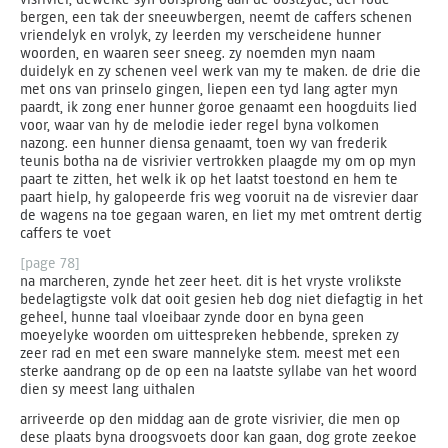
bergen, een tak der sneeuwbergen, neemt de caffers schenen
vriendelyk en vrolyk, zy leerden my verscheidene hunner
woorden, en waaren seer sneeg. zy noemden myn naam
duidelyk en zy schenen veel werk van my te maken. de drie die
met ons van prinselo gingen, liepen een tyd lang agter myn
paardt, ik zong ener hunner ģoroe genaamt een hoogduits lied
voor, waar van hy de melodie ieder regel byna volkomen
nazong. een hunner diensa genaamt, toen wy van frederik
teunis botha na de visrivier vertrokken plaagde my om op myn
paart te zitten, het welk ik op het laatst toestond en hem te
paart hielp, hy galopeerde fris weg vooruit na de visrevier daar
de wagens na toe gegaan waren, en liet my met omtrent dertig
caffers te voet
[page 78]
na marcheren, zynde het zeer heet. dit is het vryste vrolikste
bedelagtigste volk dat ooit gesien heb dog niet diefagtig in het
geheel, hunne taal vloeibaar zynde door en byna geen
moeyelyke woorden om uittespreken hebbende, spreken zy
zeer rad en met een sware mannelyke stem. meest met een
sterke aandrang op de op een na laatste syllabe van het woord
dien sy meest lang uithalen
arriveerde op den middag aan de grote visrivier, die men op
dese plaats byna droogsvoets door kan gaan, dog grote zeekoe