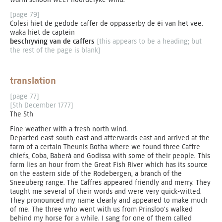
[page 79]
Ćolesi hiet de gedode caffer de oppasserby de éi van het vee.
waka hiet de captein
beschryving van de caffers
[this appears to be a heading; but
the rest of the page is blank]
translation
[page 77]
[5th December 1777]
The 5th
Fine weather with a fresh north wind.
Departed east-south-east and afterwards east and arrived at the
farm of a certain Theunis Botha where we found three Caffre
chiefs, Coba, Baberà and Godissa with some of their people. This
farm lies an hour from the Great Fish River which has its source
on the eastern side of the Rodebergen, a branch of the
Sneeuberg range. The Caffres appeared friendly and merry. They
taught me several of their words and were very quick-witted.
They pronounced my name clearly and appeared to make much
of me. The three who went with us from Prinsloo's walked
behind my horse for a while. I sang for one of them called