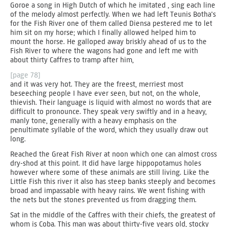
Goroe a song in High Dutch of which he imitated , sing each line
of the melody almost perfectly. When we had left Teunis Botha's
for the Fish River one of them called Diensa pestered me to let
him sit on my horse; which I finally allowed helped him to
mount the horse. He galloped away briskly ahead of us to the
Fish River to where the wagons had gone and left me with
about thirty Caffres to tramp after him,
[page 78]
and it was very hot. They are the freest, merriest most
beseeching people I have ever seen, but not, on the whole,
thievish. Their language is liquid with almost no words that are
difficult to pronounce. They speak very swiftly and in a heavy,
manly tone, generally with a heavy emphasis on the
penultimate syllable of the word, which they usually draw out
long.
Reached the Great Fish River at noon which one can almost cross
dry-shod at this point. It did have large hippopotamus holes
however where some of these animals are still living. Like the
Little Fish this river it also has steep banks steeply and becomes
broad and impassable with heavy rains. We went fishing with
the nets but the stones prevented us from dragging them.
Sat in the middle of the Caffres with their chiefs, the greatest of
whom is Coba. This man was about thirty-five years old, stocky