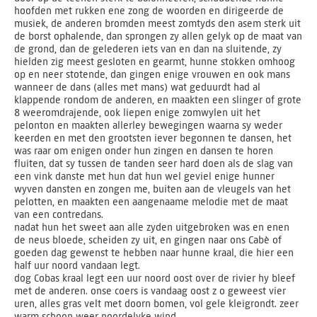
hoofden met rukken ene zong de woorden en dirigeerde de
musiek, de anderen bromden meest zomtyds den asem sterk uit
de borst ophalende, dan sprongen zy allen gelyk op de maat van
de grond, dan de gelederen iets van en dan na sluitende, zy
hielden zig meest gesloten en gearmt, hunne stokken omhoog
op en neer stotende, dan gingen enige vrouwen en ook mans
wanneer de dans (alles met mans) wat geduurdt had al
klappende rondom de anderen, en maakten een slinger of grote
8 weeromdrajende, ook liepen enige zomwylen uit het
pelonton en maakten allerley bewegingen waarna sy weder
keerden en met den grootsten iever begonnen te dansen, het
was raar om enigen onder hun zingen en dansen te horen
fluiten, dat sy tussen de tanden seer hard doen als de slag van
een vink danste met hun dat hun wel geviel enige hunner
wyven dansten en zongen me, buiten aan de vleugels van het
pelotten, en maakten een aangenaame melodie met de maat
van een contredans.
nadat hun het sweet aan alle zyden uitgebroken was en enen
de neus bloede, scheiden zy uit, en gingen naar ons Cabè of
goeden dag gewenst te hebben naar hunne kraal, die hier een
half uur noord vandaan legt.
dog Cobas kraal legt een uur noord oost over de rivier hy bleef
met de anderen. onse coers is vandaag oost z o geweest vier
uren, alles gras velt met doorn bomen, vol gele kleigrondt. zeer
warm schoon weer noordelyke wind.