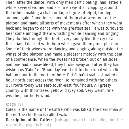
Then, after the dance (with only men participating) had lasted a
while, several women and also men went all clapping around
the others making a chain or large figure-of-eight, turning
around again. Sometimes some of them also went out of the
platoon and made all sorts of movements after which they went
back and began to dance with the greatest zeal. It was curious to
hear some amongst them whistling while dancing and singing.
They do this through the teeth, very loudly like the cry of a
finch. And I danced with them which gave them great pleasure.
Some of their wives were dancing and singing along outside the
wings of the platoon and made a pleasant melody with the beat
of a contredanse. When the sweat had broken out on all sides
and one had a nose-bleed, they broke away and after they had
wished us 'Cabe" or 'Good day' went off to their kraal which lies
half an hour to the north of here. But Coba’s kraal is situated an
hour north-east across the river. He remained with the others.
Our route today was east-south-east, four hours. All grassy
country with thorntrees; yellow, clayey soil. Very warm, fine
weather, northerly wind.
[page 79]
Colesi is the name of the Caffre who was killed, the herdsman at
the éi. The chieftain is called waka
Description of the Caffers
.
[this appears to be a heading; but the
rest of the page is blank]