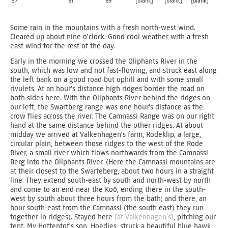
57
61
69
[blank]
[blank]
[blank]
Some rain in the mountains with a fresh north-west wind.
Cleared up about nine o'clock. Good cool weather with a fresh
east wind for the rest of the day.
Early in the morning we crossed the Oliphants River in the
south, which was low and not fast-flowing, and struck east along
the left bank on a good road but uphill and with some small
rivulets. At an hour's distance high ridges border the road on
both sides here. With the Oliphants River behind the ridges on
our left, the Swartberg range was one hour's distance as the
crow flies across the river. The Camnassi Range was on our right
hand at the same distance behind the other ridges. At about
midday we arrived at Valkenhagen's farm, Rodeklip, a large,
circular plain, between those ridges to the west of the Rode
River, a small river which flows northwards from the Camnassi
Berg into the Oliphants River. (Here the Camnassi mountains are
at their closest to the Swarteberg, about two hours in a straight
line. They extend south-east by south and north-west by north
and come to an end near the Koô, ending there in the south-
west by south about three hours from the bath; and there, an
hour south-east from the Camnassi (the south east) they run
together in ridges). Stayed here
[at Valkenhagen’s]
, pitching our
tent. My Hottentot's son, Hoedies, struck a beautiful blue hawk