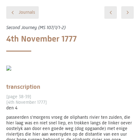
Journals
Second Journey (MS 107/1/1-2)
4th November 1777
transcription
[page 38-39]
[4th November 1777]
den 4
passeerden s'morgens vroeg de oliphants rivier ten zuiden, die
hier laag was en niet snel liep, en trokken langs de linker oever
oostelyk aan door een goede weg (dog opgaande) met enige
riviertjes die hier aan weersyden op de distantie van een uur
door hoge ruggen beboord is, de oliphants rivier aan onse