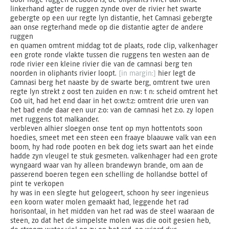
linkerhand agter de ruggen zynde over de rivier het swarte
gebergte op een uur regte lyn distantie, het Camnasi gebergte
aan onse regterhand mede op die distantie agter de andere
ruggen
en quamen omtrent middag tot de plaats, rode clip, valkenhager
een grote ronde vlakte tussen die ruggens ten westen aan de
rode rivier een kleine rivier die van de camnasi berg ten
noorden in oliphants rivier loopt.
[in margin:]
hier legt de
Camnasi berg het naaste by de swarte berg, omtrent twe uren
regte lyn strekt z oost ten zuiden en n:w: t n: scheid omtrent het
Coô uit, had het end daar in het o:w:t:z: omtrent drie uren van
het bad ende daar een uur z:o: van de camnasi het z:o. zy lopen
met ruggens tot malkander.
verbleven alhier sloegen onse tent op myn hottentots soon
hoedies, smeet met een steen een fraaye blaauwe valk van een
boom, hy had rode pooten en bek dog iets swart aan het einde
hadde zyn vleugel te stuk gesmeten. valkenhager had een grote
wyngaard waar van hy alleen brandewyn brande, om aan de
passerend boeren tegen een schelling de hollandse bottel of
pint te verkopen
hy was in een slegte hut gelogeert, schoon hy seer ingenieus
een koorn water molen gemaakt had, leggende het rad
horisontaal, in het midden van het rad was de steel waaraan de
steen, zo dat het de simpelste molen was die ooit gesien heb,