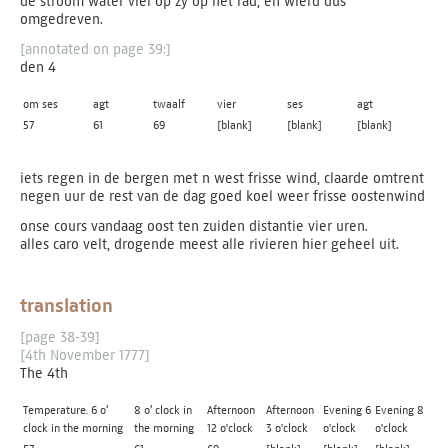
de stroom water viel op zy op het rad, en wierd dus
omgedreven.
[annotated on page 39:]
den 4
om ses
agt
twaalf
vier
ses
agt
57
61
69
[blank]
[blank]
[blank]
iets regen in de bergen met n west frisse wind, claarde omtrent
negen uur de rest van de dag goed koel weer frisse oostenwind
onse cours vandaag oost ten zuiden distantie vier uren.
alles caro velt, drogende meest alle rivieren hier geheel uit.
translation
[page 38-39]
[4th November 1777]
The 4th
Temperature. 6 o’
8 o’ clock in
Afternoon
Afternoon
Evening 6
Evening 8
clock in the morning
the morning
12 o'clock
3 o'clock
o'clock
o'clock