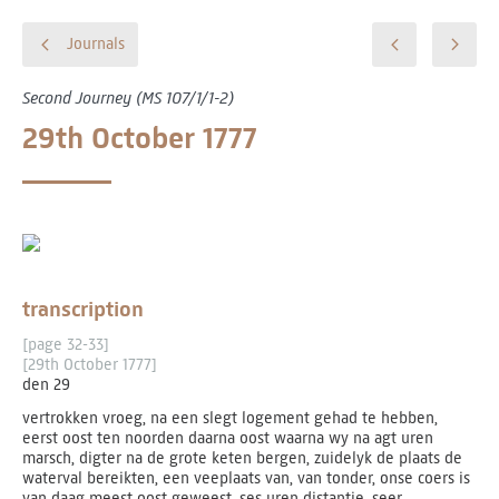
Journals
Second Journey (MS 107/1/1-2)
29th October 1777
transcription
[page 32-33]
[29th October 1777]
den 29
vertrokken vroeg, na een slegt logement gehad te hebben,
eerst oost ten noorden daarna oost waarna wy na agt uren
marsch, digter na de grote keten bergen, zuidelyk de plaats de
waterval bereikten, een veeplaats van, van tonder, onse coers is
van daag meest oost geweest. ses uren distantie. seer