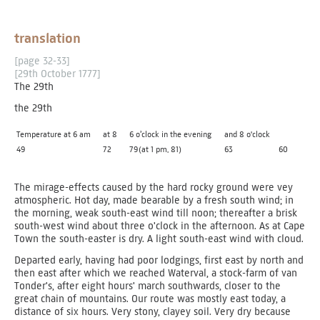
translation
[page 32-33]
[29th October 1777]
The 29th
the 29th
Temperature at 6 am
at 8
6 o’clock in the evening
and 8 o'clock
49
72
79(at 1 pm, 81)
63
60
The mirage-effects caused by the hard rocky ground were vey
atmospheric. Hot day, made bearable by a fresh south wind; in
the morning, weak south-east wind till noon; thereafter a brisk
south-west wind about three o'clock in the afternoon. As at Cape
Town the south-easter is dry. A light south-east wind with cloud.
Departed early, having had poor lodgings, first east by north and
then east after which we reached Waterval, a stock-farm of van
Tonder's, after eight hours' march southwards, closer to the
great chain of mountains. Our route was mostly east today, a
distance of six hours. Very stony, clayey soil. Very dry because