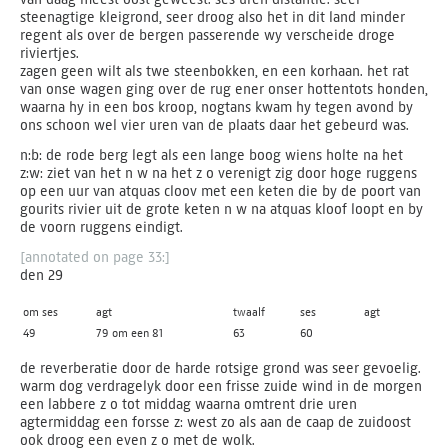
steenagtige kleigrond, seer droog also het in dit land minder
regent als over de bergen passerende wy verscheide droge
riviertjes.
zagen geen wilt als twe steenbokken, en een korhaan. het rat
van onse wagen ging over de rug ener onser hottentots honden,
waarna hy in een bos kroop, nogtans kwam hy tegen avond by
ons schoon wel vier uren van de plaats daar het gebeurd was.
n:b: de rode berg legt als een lange boog wiens holte na het
z:w: ziet van het n w na het z o verenigt zig door hoge ruggens
op een uur van atquas cloov met een keten die by de poort van
gourits rivier uit de grote keten n w na atquas kloof loopt en by
de voorn ruggens eindigt.
[annotated on page 33:]
den 29
om ses
agt
twaalf
ses
agt
49
79 om een 81
63
60
de reverberatie door de harde rotsige grond was seer gevoelig.
warm dog verdragelyk door een frisse zuide wind in de morgen
een labbere z o tot middag waarna omtrent drie uren
agtermiddag een forsse z: west zo als aan de caap de zuidoost
ook droog een even z o met de wolk.