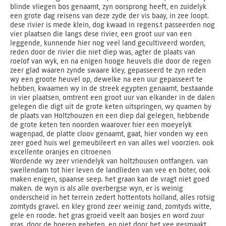
blinde vliegen bos genaamt, zyn oorsprong heeft, en zuidelyk
een grote dag reisens van deze zyde der vis baay, in zee loopt.
dese rivier is mede klein, dog kwaad in regens.t passeerden nog
vier plaatsen die langs dese rivier, een groot uur van een
leggende, kunnende hier nog veel land gecultiveerd worden,
reden door de rivier die niet diep was, agter de plaats van
roelof van wyk, en na enigen hooge heuvels die door de regen
zeer glad waaren zynde swaare kley, gepasseerd te zyn reden
wy een groote heuvel op, dewelke na een uur gepasseert te
hebben, kwaamen wy in de streek egypten genaamt, bestaande
in vier plaatsen, omtrent een groot uur van elkander in de dalen
gelegen die digt uit de grote keten uitspringen, wy quamen by
de plaats van Holtzhouzen en een diep dal gelegen, hebbende
de grote keten ten noorden waarover hier een moeyelyk
wagenpad, de platte cloov genaamt, gaat, hier vonden wy een
zeer goed huis wel gemeubileert en van alles wel voorzien. ook
excellente oranjes en citroenen
Wordende wy zeer vriendelyk van holtzhousen ontfangen. van
swellendam tot hier leven de landlieden van vee en boter, ook
maken enigen, spaanse seep. het graan kan de vragt niet goed
maken. de wyn is als alle overbergse wyn, er is weinig
onderscheid in het terrein zedert hottentots holland, alles rotsig
zomtyds gravel. en kley grond zeer weinig zand, zomtyds witte,
gele en roode. het gras groeid veelt aan bosjes en word zuur
gras, door de boeren geheten, en niet door het vee gesmaakt.