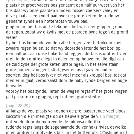
plaats het groot vaders bos genaamt een half uur west van het
bos daar wy onse paarden vonden. tussen coetsers valey en
deze plaats is een voet pad over de grote keten de tradouw
genaamt zynde een hottentots vrouwe pad.
gingen om het bos uit te tekenen, het was zeer glipperig door
de regen. zodat wy dikwils met de paarden byna tegen de grond
vielen
by het bos komende vonden alle bergen zeer betrokken. met
zwaare regen buien, zo dat wy dooreden latende het bos, op
een half uur aan onse linkerhand leggen; dit bos is omtrent vier
uren in den omtrek, legt in dalen en op heuvelen, die digt aan
de zuid zyde der grote keten uitspringen. in het zelve staan
grote bomen, van geel, stink, yser en assagaay en andere
soorten. dog het bos lykt niet veel meer als kreupel bos, tot dat
men er in gaat, veroorsaakt door de naby zynde bergen en hoge
heuvelen
voorby het bos zynde, lieten de wagen regts af het grote wagen
pad passeren en gingen, regt uit een grote steilte
[page 28-29]
af langs de vee plaats van eenen de prè, passerende veel aloes
succotrin die in menigte op de heuvels groeiden,
[in margin:]
ook veele doornbomen zynde de mimosa nilotitia
rydende regts langs de zogenaamde duivenhoks rivier, dewelke
in en omtrent grootvaders bos, in het hottentots, ćaïnshi neuj of