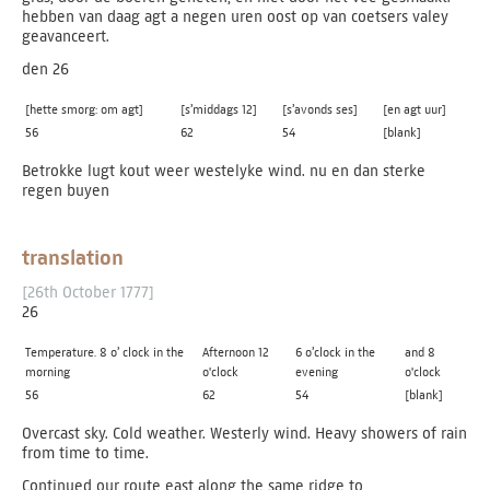
hebben van daag agt a negen uren oost op van coetsers valey
geavanceert.
den 26
[hette smorg: om agt]
[s’middags 12]
[s’avonds ses]
[en agt uur]
56
62
54
[blank]
Betrokke lugt kout weer westelyke wind. nu en dan sterke
regen buyen
translation
[26th October 1777]
26
Temperature. 8 o’ clock in the
Afternoon 12
6 o’clock in the
and 8
morning
o'clock
evening
o'clock
56
62
54
[blank]
Overcast sky. Cold weather. Westerly wind. Heavy showers of rain
from time to time.
Continued our route east along the same ridge to