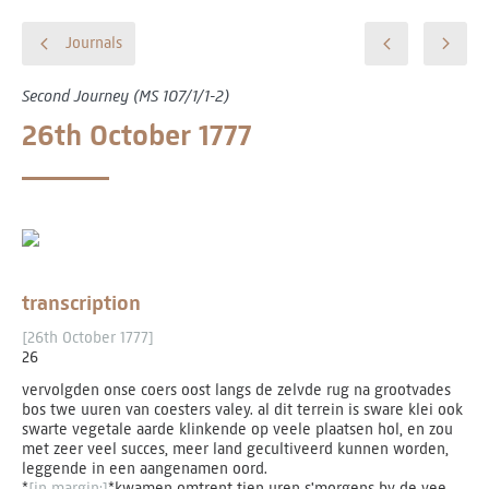
Journals
Second Journey (MS 107/1/1-2)
26th October 1777
transcription
[26th October 1777]
26
vervolgden onse coers oost langs de zelvde rug na grootvades
bos twe uuren van coesters valey. al dit terrein is sware klei ook
swarte vegetale aarde klinkende op veele plaatsen hol, en zou
met zeer veel succes, meer land gecultiveerd kunnen worden,
leggende in een aangenamen oord.
*
[in margin:]
*kwamen omtrent tien uren s'morgens by de vee