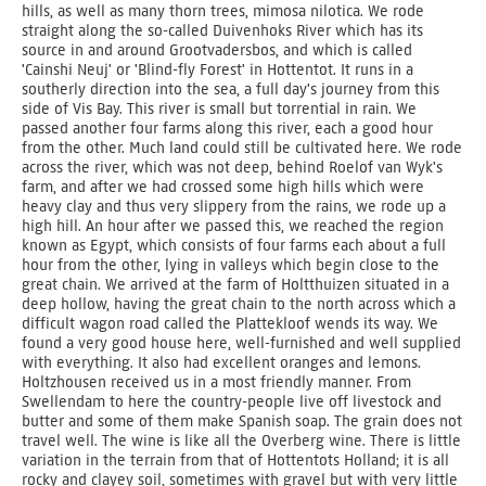
hills, as well as many thorn trees, mimosa nilotica. We rode
straight along the so-called Duivenhoks River which has its
source in and around Grootvadersbos, and which is called
'Cainshi Neuj' or 'Blind-fly Forest' in Hottentot. It runs in a
southerly direction into the sea, a full day's journey from this
side of Vis Bay. This river is small but torrential in rain. We
passed another four farms along this river, each a good hour
from the other. Much land could still be cultivated here. We rode
across the river, which was not deep, behind Roelof van Wyk's
farm, and after we had crossed some high hills which were
heavy clay and thus very slippery from the rains, we rode up a
high hill. An hour after we passed this, we reached the region
known as Egypt, which consists of four farms each about a full
hour from the other, lying in valleys which begin close to the
great chain. We arrived at the farm of Holtthuizen situated in a
deep hollow, having the great chain to the north across which a
difficult wagon road called the Plattekloof wends its way. We
found a very good house here, well-furnished and well supplied
with everything. It also had excellent oranges and lemons.
Holtzhousen received us in a most friendly manner. From
Swellendam to here the country-people live off livestock and
butter and some of them make Spanish soap. The grain does not
travel well. The wine is like all the Overberg wine. There is little
variation in the terrain from that of Hottentots Holland; it is all
rocky and clayey soil, sometimes with gravel but with very little