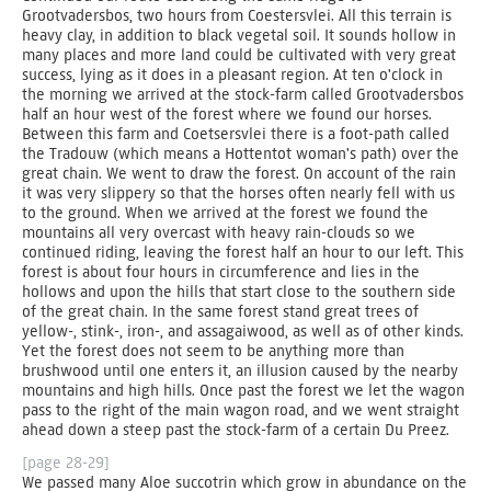
Grootvadersbos, two hours from Coestersvlei. All this terrain is
heavy clay, in addition to black vegetal soil. It sounds hollow in
many places and more land could be cultivated with very great
success, lying as it does in a pleasant region. At ten o'clock in
the morning we arrived at the stock-farm called Grootvadersbos
half an hour west of the forest where we found our horses.
Between this farm and Coetsersvlei there is a foot-path called
the Tradouw (which means a Hottentot woman's path) over the
great chain. We went to draw the forest. On account of the rain
it was very slippery so that the horses often nearly fell with us
to the ground. When we arrived at the forest we found the
mountains all very overcast with heavy rain-clouds so we
continued riding, leaving the forest half an hour to our left. This
forest is about four hours in circumference and lies in the
hollows and upon the hills that start close to the southern side
of the great chain. In the same forest stand great trees of
yellow-, stink-, iron-, and assagaiwood, as well as of other kinds.
Yet the forest does not seem to be anything more than
brushwood until one enters it, an illusion caused by the nearby
mountains and high hills. Once past the forest we let the wagon
pass to the right of the main wagon road, and we went straight
ahead down a steep past the stock-farm of a certain Du Preez.
[page 28-29]
We passed many Aloe succotrin which grow in abundance on the