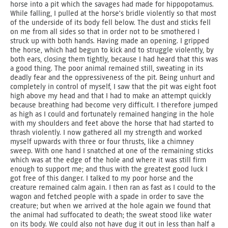
horse into a pit which the savages had made for hippopotamus.
While falling, I pulled at the horse's bridle violently so that most
of the underside of its body fell below. The dust and sticks fell
on me from all sides so that in order not to be smothered I
struck up with both hands. Having made an opening. I gripped
the horse, which had begun to kick and to struggle violently, by
both ears, closing them tightly, because I had heard that this was
a good thing. The poor animal remained still, sweating in its
deadly fear and the oppressiveness of the pit. Being unhurt and
completely in control of myself, I saw that the pit was eight foot
high above my head and that I had to make an attempt quickly
because breathing had become very difficult. I therefore jumped
as high as I could and fortunately remained hanging in the hole
with my shoulders and feet above the horse that had started to
thrash violently. I now gathered all my strength and worked
myself upwards with three or four thrusts, like a chimney
sweep. With one hand I snatched at one of the remaining sticks
which was at the edge of the hole and where it was still firm
enough to support me; and thus with the greatest good luck I
got free of this danger. I talked to my poor horse and the
creature remained calm again. I then ran as fast as I could to the
wagon and fetched people with a spade in order to save the
creature; but when we arrived at the hole again we found that
the animal had suffocated to death; the sweat stood like water
on its body. We could also not have dug it out in less than half a