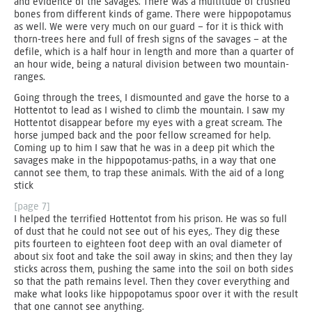
and evidence of the savages. There was a multitude of crushed
bones from different kinds of game. There were hippopotamus
as well. We were very much on our guard – for it is thick with
thorn-trees here and full of fresh signs of the savages – at the
defile, which is a half hour in length and more than a quarter of
an hour wide, being a natural division between two mountain-
ranges.
Going through the trees, I dismounted and gave the horse to a
Hottentot to lead as I wished to climb the mountain. I saw my
Hottentot disappear before my eyes with a great scream. The
horse jumped back and the poor fellow screamed for help.
Coming up to him I saw that he was in a deep pit which the
savages make in the hippopotamus-paths, in a way that one
cannot see them, to trap these animals. With the aid of a long
stick
[page 7]
I helped the terrified Hottentot from his prison. He was so full
of dust that he could not see out of his eyes,. They dig these
pits fourteen to eighteen foot deep with an oval diameter of
about six foot and take the soil away in skins; and then they lay
sticks across them, pushing the same into the soil on both sides
so that the path remains level. Then they cover everything and
make what looks like hippopotamus spoor over it with the result
that one cannot see anything.