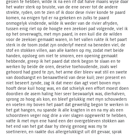
gesien te hebben, wilde ik na een rif dat halve maans wyse daar
het water sterk op bruiste, van de ene oever tot de andere
strekte, ryden, om te zien of ik door dese rivier konde te paard
komen, na enigen tyd er na gekeken en zulks te paard
onmogelyk vindende, wilde ik weder van de rivier afryden,
tussen enig riet op de hoogte een zeekoei pad volgende, viel ik
op het onverwagts, met myn paard, in een kuil die de wilden
voor de zeekoei gemaakt waren, in het vallen rukte ik het paart
sterk in de toom zodat zyn onderlyf meest na beneden viel, de
stof en stokken villen, aan alle kanten op my, zodat met beide
handen, opsloeg om niet te smoren, een opening gemaakt
hebbende, greep ik het paard dat sterk begon te slaan en te
werken by beide de oren, deselve toehoudende, zoals wel
gehoord had goed te zyn, het arme dier bleev wat stil en swete
van doodsangst en benaawtheid van dese kuil; zeer present en
niet beseert zynde, zag ik dat meer dan agt voet boven myn
hooft dese kuil hoog was, en dat schielyk een effort moest doen
doordien de asem haling hier seer beswaarlyk was, dierhalven,
sprong zo hoog als kon, en bleef gelukkig met myn schouwders
en voeten my boven het paart dat geweldig begon te werken in
het gat hangen, nu spande ik alle kragten in en na my als een
schoorsteen veger nog drie a vier slagen opgewerkt te hebben,
vatte ik met myn ene hand een der overgebleven stokken aan
het end van het gat daar hy stevig genoeg was my te
soetineren, en raakte dus allergelukkigst uit dit gevaar, sprak