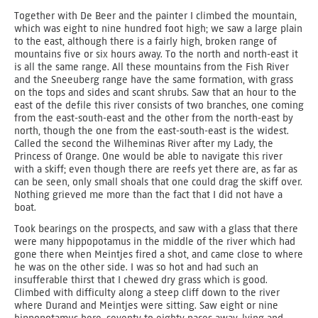
Together with De Beer and the painter I climbed the mountain,
which was eight to nine hundred foot high; we saw a large plain
to the east, although there is a fairly high, broken range of
mountains five or six hours away. To the north and north-east it
is all the same range. All these mountains from the Fish River
and the Sneeuberg range have the same formation, with grass
on the tops and sides and scant shrubs. Saw that an hour to the
east of the defile this river consists of two branches, one coming
from the east-south-east and the other from the north-east by
north, though the one from the east-south-east is the widest.
Called the second the Wilheminas River after my Lady, the
Princess of Orange. One would be able to navigate this river
with a skiff; even though there are reefs yet there are, as far as
can be seen, only small shoals that one could drag the skiff over.
Nothing grieved me more than the fact that I did not have a
boat.
Took bearings on the prospects, and saw with a glass that there
were many hippopotamus in the middle of the river which had
gone there when Meintjes fired a shot, and came close to where
he was on the other side. I was so hot and had such an
insufferable thirst that I chewed dry grass which is good.
Climbed with difficulty along a steep cliff down to the river
where Durand and Meintjes were sitting. Saw eight or nine