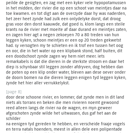
peilde de gesigten, en zag met een kyker vele hypopotamussen
in het midden, der rivier die op een schoot van meintjes daar na
toe kwamen. en tot digt aan de overzyde daar hy was naderden,
het zeer heet zynde had zulk een onlydelyke dorst, dat droog
gras voor den dorst kaauwde, dat goed is. klom langs een steile
krants na de rivier met moeite af daar durand en meintjes zaten,
en zagen hier agt a negen zekoeyen 70 a 80 treden van hun
leggen kyken, schoon meintjes er een op 20 treden gekwetst
had. sy versogten my te schieten en ik trof een tussen het oog
en oor, die in het water op een klipbank stond, half buiten, dit
een doodschoot zynde zagen wy hem niet meer. iets
remarkabels is dat die dieren in de sterkste stroom en daar het
diep is schynbaar stil leggen zonder afdryven, dog hebben dan
de poten op een klip onder water, bleven aan dese oever onder
de doorn bomen na die dieren leggen enigen tyd leggen kyken,
zynde het hier aller verrukkelykst.
[page 8]
door dese schoone rivier, en lommer, dat zynde men in dit land
niets als torrans en beken die men rivieren noemt gewoond
reed alleen langs de rivier na de wagen, en myn geweer
afgeschoten zynde wilde het uitwassen, dus gaf het aan de
schilder
na eenigen tyd gereden te hebben, en verscheide fraaje vogels
en terra natals hoenders, meest in allen dele een polipentade