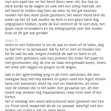
myn arm paart toe, en het beest bleev weer stil, dus liep so
sterk konde na de wagen en volk met een schop halende, om
het beest te redden dog toen wy weer by het gat kwamen
vonden het dier dood zynde gesmoort, het sweet stond hem als
water op het lyf, ook zouden wy hem in een geen halve dag
uitgegraven hebben, zynde de kuil omtrent de 16 voet diep, het
quam myne reismakkers en my onbegrypelyk voor hoe zonder
hulp uit dit gat was geraakt
[page 9]
lieten er een hottentot in om de saal en toom uit te halen, dog
hy had het er zo benaauwd, dat hy het er niet en houden kon
tot de saal los was, kregen eindelyk de saal en toom er uit,
synde niets gebroken, ook myn pistolen die onder het paart en
niet geschonden, dog de ene de haan overgehaald waren, lieten
het arme dier leggen en gingen na de wagen,
laat in den agtermiddag ging in de rivier swemmen, die seer
oneegaal diep met klip banken en gaten vond kon tegen stroom
byna niet avanceren, dorst my niet ver hasarderen, uit vrees
voor de zeekoei die in het water zeer gevaarlyk zyn. dit dier
moest nog zeekoei nog hippopotamus, maar rivier koei of bul
hieten.
het is vandaag zeer warm allerschoonst weer geweest met een
z:o: frisse wind, waayende als de z:o: passaat. weerligt met den
donker ver in het n: tot z:o: geen dauw