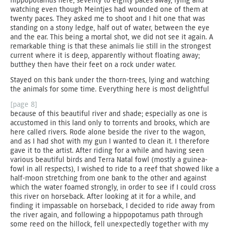
hippopotamus here, seventy to eighty paces away, lying and
watching even though Meintjes had wounded one of them at
twenty paces. They asked me to shoot and I hit one that was
standing on a stony ledge, half out of water, between the eye
and the ear. This being a mortal shot, we did not see it again. A
remarkable thing is that these animals lie still in the strongest
current where it is deep, apparently without floating away;
butthey then have their feet on a rock under water.
Stayed on this bank under the thorn-trees, lying and watching
the animals for some time. Everything here is most delightful
[page 8]
because of this beautiful river and shade; especially as one is
accustomed in this land only to torrents and brooks, which are
here called rivers. Rode alone beside the river to the wagon,
and as I had shot with my gun I wanted to clean it. I therefore
gave it to the artist. After riding for a while and having seen
various beautiful birds and Terra Natal fowl (mostly a guinea-
fowl in all respects), I wished to ride to a reef that showed like a
half-moon stretching from one bank to the other and against
which the water foamed strongly, in order to see if I could cross
this river on horseback. After looking at it for a while, and
finding it impassable on horseback, I decided to ride away from
the river again, and following a hippopotamus path through
some reed on the hillock, fell unexpectedly together with my