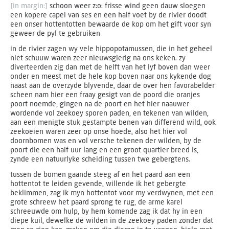
[in margin:]
schoon weer z:o: frisse wind geen dauw sloegen
een kopere capel van ses en een half voet by de rivier doodt
een onser hottentotten bewaarde de kop om het gift voor syn
geweer de pyl te gebruiken
in de rivier zagen wy vele hippopotamussen, die in het geheel
niet schuuw waren zeer nieuwsgierig na ons keken. zy
diverteerden zig dan met de helft van het lyf boven dan weer
onder en meest met de hele kop boven naar ons kykende dog
naast aan de overzyde blyvende, daar de over hen favorabelder
scheen nam hier een fraay gesigt van de poord die oranjes
poort noemde, gingen na de poort en het hier naauwer
wordende vol zeekoey sporen paden, en tekenen van wilden,
aan een menigte stuk gestampte benen van differend wild, ook
zeekoeien waren zeer op onse hoede, also het hier vol
doornbomen was en vol versche tekenen der wilden, by de
poort die een half uur lang en een groot quartier breed is,
zynde een natuurlyke scheiding tussen twe gebergtens.
tussen de bomen gaande steeg af en het paard aan een
hottentot te leiden gevende, willende ik het gebergte
beklimmen, zag ik myn hottentot voor my verdwynen, met een
grote schreew het paard sprong te rug, de arme karel
schreeuwde om hulp, by hem komende zag ik dat hy in een
diepe kuil, dewelke de wilden in de zeekoey paden zonder dat