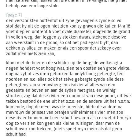
men se zien kan, maken om die dieren in te vangen. hielp met
behulp van een lange stok
[page 7]
den verschrikten hottentot uit zyne gevangenis zynde so vol
stof dat hy uit de ogen niet zien kon sy graven die kuilen 14 a 18
voet diep en omtrent 6 voet ovale diameter, dragende de grond
in vellen weg, dan leggen zy stokken dwars, stekende deselve
aan weerskant in de grond, so dat het pad egaal blyft, dan
dekken zy alles, en maken er als een spoor der zekoey over
zodat men niets zien kan,
klom met de beer en de schilder op de berg, de welke agt a
negen hondert voet hoog was, zien ten oosten een grote vlakte,
dog na vyf of zes uren gebroken tamelyk hoog gebergte, ten
noorden en n:o: alles ook het zelve gebergte zynde alle dese
gebergtens van sneeuwberg en visrivier af alles van een
gedaante en boven en aan de syden met gras, en weinig
struiken, zag dat dese rivier een uur oost van dese poort, uit twe
takken bestond de ene uit het o:z:o: en de andere uit het n:o:t:n:
komende, dog de o:z:o: was de breedste, hiete de andere na
mevrouw de prinses van oranjen wilhelminas rivier, men zou
dese rivier kunnen met een schuit bevaren also er wel riffen zyn
dog zo ver zien kon geen als kleine ruisingen, daar men de
schuit over kon trekken, (niets speet myn meer als dat geen
schuit had.