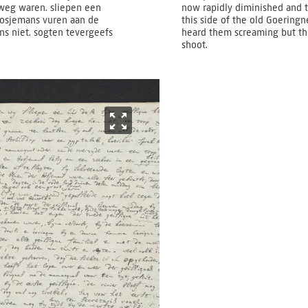
 weg waren. sliepen een
now rapidly diminished and 
bosjemans vuren aan de
this side of the old Goering
s niet. sogten tevergeefs
heard them screaming but the
shoot.