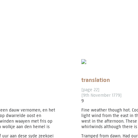
translation
[page 22]
[9th November 1779]
9
geen dauw vernomen, en het
Fine weather though hot. Cool
 op dwarrelde oost en
light wind from the east in 
winden waayen met fris op
west in the afternoon. These 
n wolkje aan den hemel is
whirlwinds although there is 
 uur aan dese syde zeekoei
Tramped from dawn. Had our 