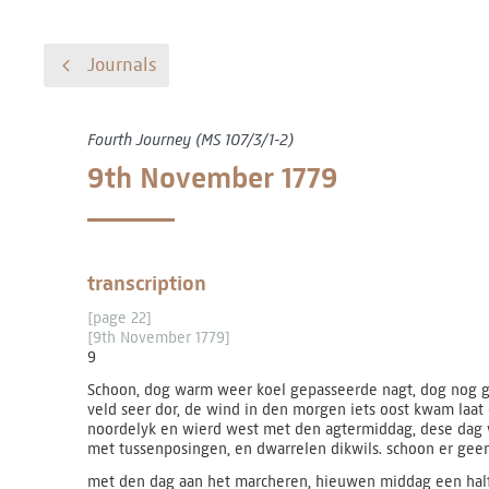
Journals
Fourth Journey (MS 107/3/1-2)
9th November 1779
transcription
[page 22]
[9th November 1779]
9
Schoon, dog warm weer koel gepasseerde nagt, dog nog 
veld seer dor, de wind in den morgen iets oost kwam laat
noordelyk en wierd west met den agtermiddag, dese dag 
met tussenposingen, en dwarrelen dikwils. schoon er gee
met den dag aan het marcheren, hieuwen middag een half