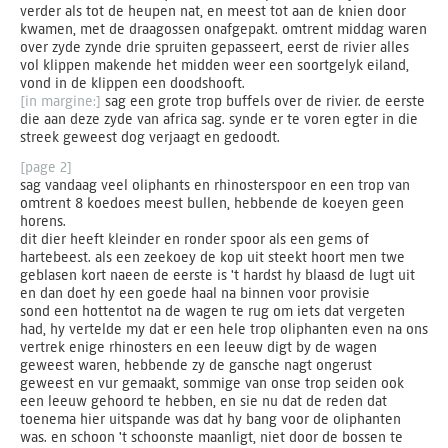
verder als tot de heupen nat, en meest tot aan de knien door
kwamen, met de draagossen onafgepakt. omtrent middag waren
over zyde zynde drie spruiten gepasseert, eerst de rivier alles
vol klippen makende het midden weer een soortgelyk eiland,
vond in de klippen een doodshooft.
[in margine:]
sag een grote trop buffels over de rivier. de eerste
die aan deze zyde van africa sag. synde er te voren egter in die
streek geweest dog verjaagt en gedoodt.
[page 2]
sag vandaag veel oliphants en rhinosterspoor en een trop van
omtrent 8 koedoes meest bullen, hebbende de koeyen geen
horens.
dit dier heeft kleinder en ronder spoor als een gems of
hartebeest. als een zeekoey de kop uit steekt hoort men twe
geblasen kort naeen de eerste is 't hardst hy blaasd de lugt uit
en dan doet hy een goede haal na binnen voor provisie
sond een hottentot na de wagen te rug om iets dat vergeten
had, hy vertelde my dat er een hele trop oliphanten even na ons
vertrek enige rhinosters en een leeuw digt by de wagen
geweest waren, hebbende zy de gansche nagt ongerust
geweest en vur gemaakt, sommige van onse trop seiden ook
een leeuw gehoord te hebben, en sie nu dat de reden dat
toenema hier uitspande was dat hy bang voor de oliphanten
was. en schoon 't schoonste maanligt, niet door de bossen te