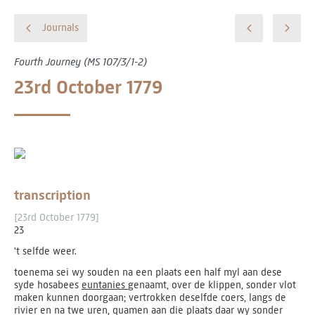
Journals
Fourth Journey (MS 107/3/1-2)
23rd October 1779
transcription
[23rd October 1779]
23
't selfde weer.
toenema sei wy souden na een plaats een half myl aan dese
syde hosabees
euntanies
genaamt, over de klippen, sonder vlot
maken kunnen doorgaan; vertrokken deselfde coers, langs de
rivier en na twe uren, quamen aan die plaats daar wy sonder