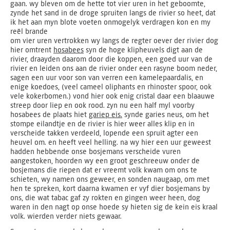
gaan. wy bleven om de hette tot vier uren in het geboomte,
zynde het sand in de droge spruiten langs de rivier so heet, dat
ik het aan myn blote voeten onmogelyk verdragen kon en my
reël brande
om vier uren vertrokken wy langs de regter oever der rivier dog
hier omtrent
hosabees
syn de hoge klipheuvels digt aan de
rivier, draayden daarom door die koppen, een goed uur van de
rivier en leiden ons aan de rivier onder een rasyne boom neder,
sagen een uur voor son van verren een kamelepaardalis, en
enige koedoes, (veel cameel oliphants en rhinoster spoor, ook
vele kokerbomen.) vond hier ook enig cristal daar een blaauwe
streep door liep en ook rood. zyn nu een half myl voorby
hosabees de plaats hiet
gariep eis.
synde garies neus, om het
stompe eilandtje en de rivier is hier weer alles klip en in
verscheide takken verdeeld, lopende een spruit agter een
heuvel om. en heeft veel helling. na wy hier een uur geweest
hadden hebbende onse bosjemans verscheide vuren
aangestoken, hoorden wy een groot geschreeuw onder de
bosjemans die riepen dat er vreemt volk kwam om ons te
schieten, wy namen ons geweer, en sonden naugaap, om met
hen te spreken, kort daarna kwamen er vyf dier bosjemans by
ons, die wat tabac gaf zy rokten en gingen weer heen, dog
waren in den nagt op onse hoede sy hieten sig de kein eis kraal
volk. wierden verder niets gewaar.