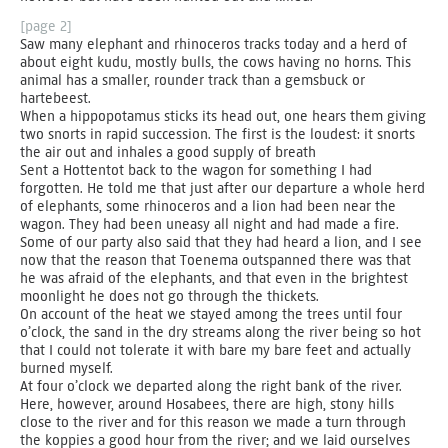
[page 2]
Saw many elephant and rhinoceros tracks today and a herd of
about eight kudu, mostly bulls, the cows having no horns. This
animal has a smaller, rounder track than a gemsbuck or
hartebeest.
When a hippopotamus sticks its head out, one hears them giving
two snorts in rapid succession. The first is the loudest: it snorts
the air out and inhales a good supply of breath
Sent a Hottentot back to the wagon for something I had
forgotten. He told me that just after our departure a whole herd
of elephants, some rhinoceros and a lion had been near the
wagon. They had been uneasy all night and had made a fire.
Some of our party also said that they had heard a lion, and I see
now that the reason that Toenema outspanned there was that
he was afraid of the elephants, and that even in the brightest
moonlight he does not go through the thickets.
On account of the heat we stayed among the trees until four
o’clock, the sand in the dry streams along the river being so hot
that I could not tolerate it with bare my bare feet and actually
burned myself.
At four o’clock we departed along the right bank of the river.
Here, however, around Hosabees, there are high, stony hills
close to the river and for this reason we made a turn through
the koppies a good hour from the river; and we laid ourselves